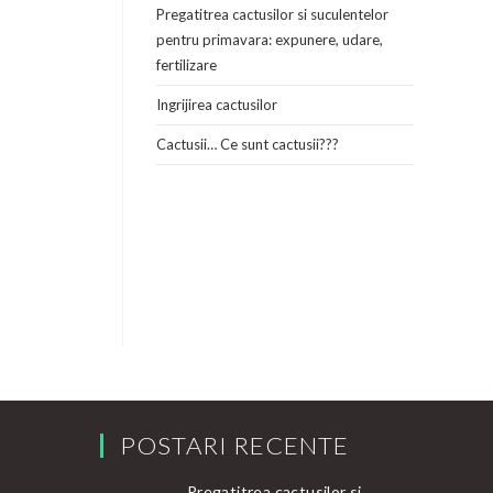
Pregatitrea cactusilor si suculentelor
pentru primavara: expunere, udare,
fertilizare
Ingrijirea cactusilor
Cactusii… Ce sunt cactusii???
POSTARI RECENTE
Pregatitrea cactusilor si