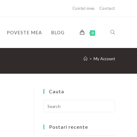
Contul meu
Contact
POVESTE MEA
BLOG
0
>
My Account
Cauta
Postari recente