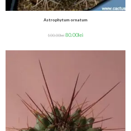
Astrophytum ornatum
80.00
lei
100.00
lei