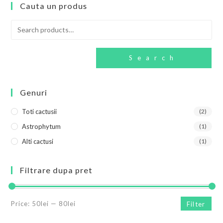
Cauta un produs
Search
Genuri
Toti cactusii
(2)
Astrophytum
(1)
Alti cactusi
(1)
Filtrare dupa pret
Price:
50lei
—
80lei
Filter