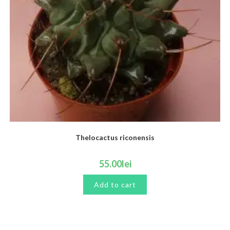
Thelocactus riconensis
55.00
lei
Add to cart