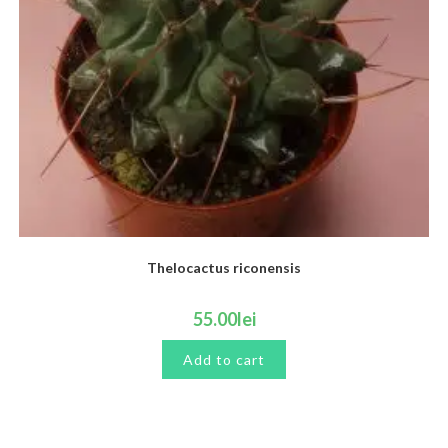
Thelocactus riconensis
55.00
lei
Add to cart