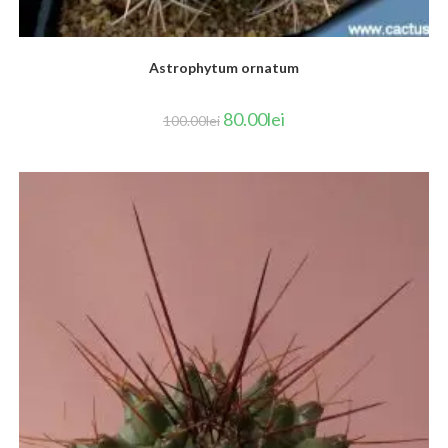
Astrophytum ornatum
80.00
lei
100.00
lei