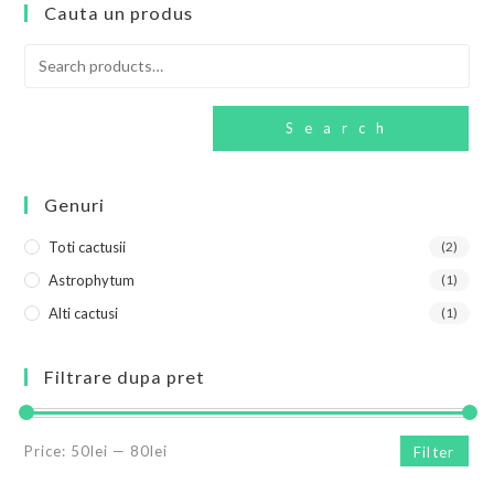
Cauta un produs
Search
Genuri
Toti cactusii
(2)
Astrophytum
(1)
Alti cactusi
(1)
Filtrare dupa pret
Price:
50lei
—
80lei
Filter